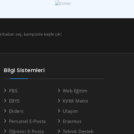
aritadan seç, kampüste keşfe çık!
Bilgi Sistemleri
PBS
Web Eğitim
EBYS
KVKK Metni
Ekders
Ulaşım
Personel E-Posta
Erasmus
Öğrenci E-Posta
Teknik Destek